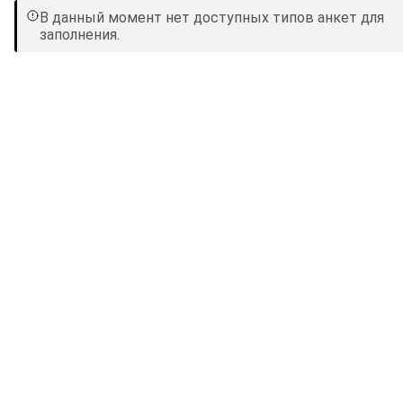
Navigated to new page at /
В данный момент нет доступных типов анкет для
заполнения.